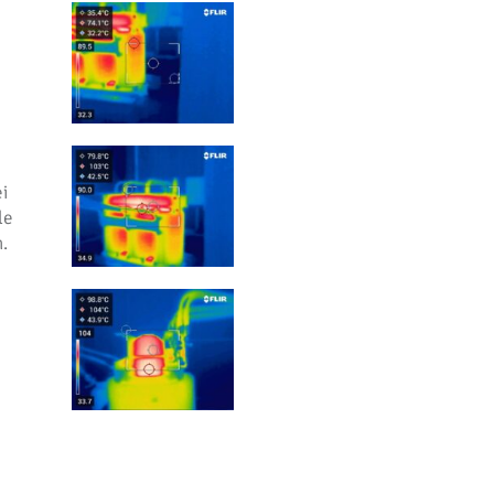
ei
le
.