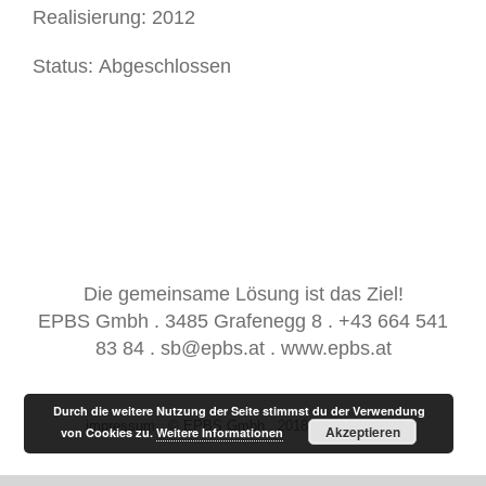
Realisierung:
2012
Status:
Abgeschlossen
Die gemeinsame Lösung ist das Ziel!
EPBS Gmbh . 3485 Grafenegg 8 . +43 664 541
83 84 .
sb@epbs.at
.
www.epbs.at
Durch die weitere Nutzung der Seite stimmst du der Verwendung
impressum
. © EPBS Gmbh . 2018 .
Datenschutz
Akzeptieren
von Cookies zu.
Weitere Informationen